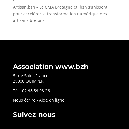
Artisan.bzh – La CMA Bretagne et .bzh s’unissent
pour accélérer la transformation numérique des
artisans bretons
Association www.bzh
5 rue Saint-François
29000 QUIMPER
Tél : 02 98 59 93 26
Nous écrire
-
Aide en ligne
Suivez-nous