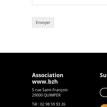
Envoyer
Association
Su
www.bzh
5 rue Saint-François
29000 QUIMPER
Tél : 02 98 59 93 26