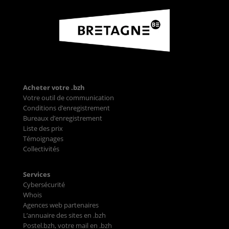
Acheter votre .bzh
Votre outil de communication
Conditions d’enregistrement
Bureaux d’enregistrement
Liste des prix
Témoignages
Collectivités
Services
Cybersécurité
Whois
Agences web partenaires
L’annuaire des sites en .bzh
Postel.bzh, votre mail en .bzh