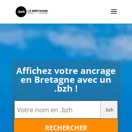
Affichez votre ancrage
en Bretagne avec un
.bzh !
.bzh
RECHERCHER