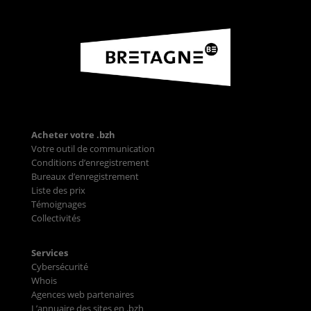
Acheter votre .bzh
Votre outil de communication
Conditions d’enregistrement
Bureaux d’enregistrement
Liste des prix
Témoignages
Collectivités
Services
Cybersécurité
Whois
Agences web partenaires
L’annuaire des sites en .bzh