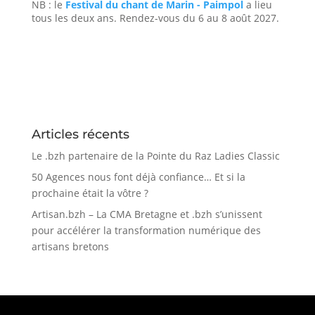
NB : le
Festival du chant de Marin - Paimpol
a lieu
tous les deux ans. Rendez-vous du 6 au 8 août 2027.
Articles récents
Le .bzh partenaire de la Pointe du Raz Ladies Classic
50 Agences nous font déjà confiance… Et si la
prochaine était la vôtre ?
Artisan.bzh – La CMA Bretagne et .bzh s’unissent
pour accélérer la transformation numérique des
artisans bretons