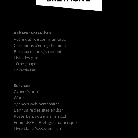
Acheter votre .bzh
Votre outil de communication
Conditions d’enregistrement
Bureaux d’enregistrement
Liste des prix
Témoignages
Collectivités
Services
Cybersécurité
Whois
Agences web partenaires
L’annuaire des sites en .bzh
Postel.bzh, votre mail en .bzh
Fonds .BZH – Bretagne numérique
Livre blanc Passez en .bzh