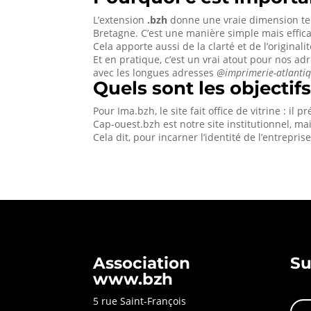
L’extension
.bzh
donne une vraie dimension ter
Bretagne. C’est une manière simple mais efficac
Cela apporte aussi de la clarté et de l’origin
Et en pratique, c’est un vrai atout pour nos ad
avec les longues adresses
@imprimerie-atlantiq
Quels sont les objectifs
Pour Ima.bzh, le site fait office de vitrine : il 
Cap-ouest.bzh est notre site institutionnel, m
Cela dit, pour incarner l’identité de l’entreprise
Association
Su
www.bzh
5 rue Saint-François