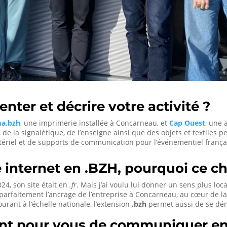
ter et décrire votre activité ?
ma.bzh
, une imprimerie installée à Concarneau, et
Cap Ouest
, une
e la signalétique, de l’enseigne ainsi que des objets et textiles p
ériel et de supports de communication pour l’événementiel français
 internet en .BZH, pourquoi ce ch
24, son site était en
.fr
. Mais j’ai voulu lui donner un sens plus local
 parfaitement l’ancrage de l’entreprise à Concarneau, au cœur de l
urant à l’échelle nationale, l’extension
.bzh
permet aussi de se dé
ant pour vous de communiquer en