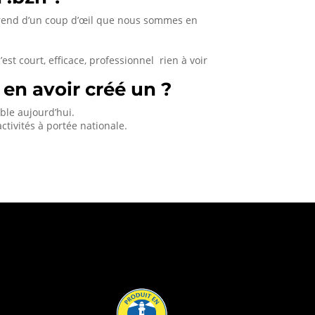
mprend d’un coup d’œil que nous sommes en
 c’est court, efficace, professionnel rien à voir
 en avoir créé un ?
sable aujourd’hui.
ctivités à portée nationale.