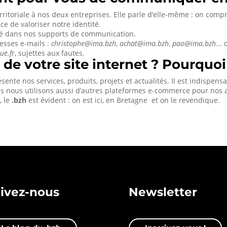
ritoriale à nos deux entreprises. Elle parle d’elle-même : on co
e de valoriser notre identité.
alité dans nos supports de communication.
resses e-mails :
christophe@ima.bzh
,
achat@ima.bzh
,
pao@ima.bzh
...
ue.fr
, sujettes aux fautes.
 de votre site internet ? Pourquoi
présente nos services, produits, projets et actualités. Il est indispen
ais nous utilisons aussi d’autres plateformes e-commerce pour nos a
, le
.bzh
est évident : on est ici, en Bretagne et on le revendique.
ivez-nous
Newsletter