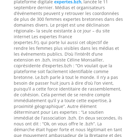
plateforme digitale
expertes.bzh
, lancée le 11
septembre dernier. Médias et organisateurs
d’événements peuvent y retrouver les coordonnées
de plus de 300 femmes expertes bretonnes dans des
domaines divers. Le projet est une déclinaison
régionale– la seule existante à ce jour – du site
internet Les expertes France
(expertes.fr), qui porte lui aussi cet objectif de
rendre les femmes plus visibles dans les médias et
les événements publics. D’où l’intérêt d’une
extension en .bzh, insiste Céline Monsailler,
coprésidente d’expertes.bzh : “On voulait que la
plateforme soit facilement identifiable comme
bretonne. Le.bzh parle à tout le monde. Il n’y a pas
besoin de passer huit jours à dire d’où l’on vient,
puisqu’il a cette force identitaire de rassemblement,
de cohésion. Cela permet de se rendre compte
immédiatement qu’il y a toute cette expertise, à
proximité géographique”. Autre élément
déterminant pour Les expertes : “Le soutien
immédiat de l'association .bzh. En deux secondes, ils
nous ont dit : “Ok, on vous offre le .bzh”. La
démarche était hyper forte et nous légitimait en tant
que mouvement ambassadeur de la Bretagne et des