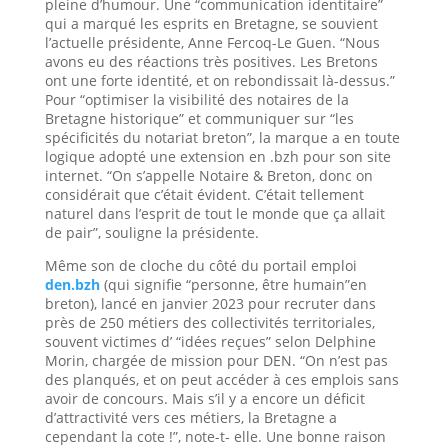
pleine d’humour. Une “communication identitaire”
qui a marqué les esprits en Bretagne, se souvient
l’actuelle présidente, Anne Fercoq-Le Guen. “Nous
avons eu des réactions très positives. Les Bretons
ont une forte identité, et on rebondissait là-dessus.”
Pour “optimiser la visibilité des notaires de la
Bretagne historique” et communiquer sur “les
spécificités du notariat breton”, la marque a en toute
logique adopté une extension en .bzh pour son site
internet. “On s’appelle Notaire & Breton, donc on
considérait que c’était évident. C’était tellement
naturel dans l’esprit de tout le monde que ça allait
de pair”, souligne la présidente.
Même son de cloche du côté du portail emploi
den.bzh
(qui signifie “personne, être humain”en
breton), lancé en janvier 2023 pour recruter dans
près de 250 métiers des collectivités territoriales,
souvent victimes d’ “idées reçues” selon Delphine
Morin, chargée de mission pour DEN. “On n’est pas
des planqués, et on peut accéder à ces emplois sans
avoir de concours. Mais s’il y a encore un déficit
d’attractivité vers ces métiers, la Bretagne a
cependant la cote !”, note-t- elle. Une bonne raison