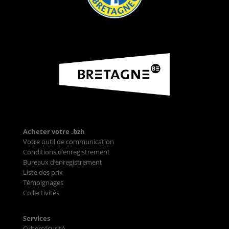
Acheter votre .bzh
Votre outil de communication
Conditions d’enregistrement
Bureaux d’enregistrement
Liste des prix
Témoignages
Collectivités
Services
Cybersécurité