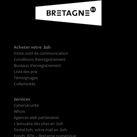
Acheter votre .bzh
Votre outil de communication
Conditions d’enregistrement
Bureaux d’enregistrement
Liste des prix
Témoignages
Collectivités
Services
Cybersécurité
Whois
Agences web partenaires
L’annuaire des sites en .bzh
Postel.bzh, votre mail en .bzh
Fonds .BZH – Bretagne numérique