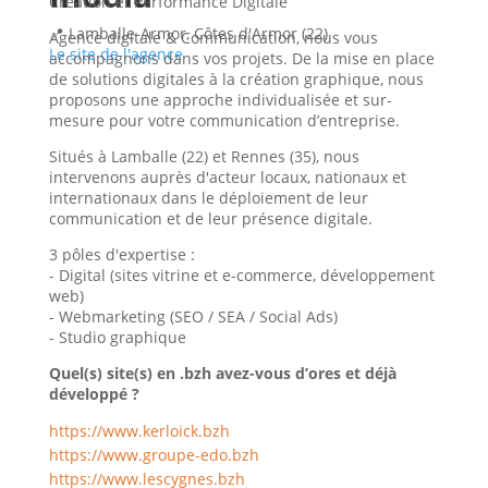
Création et Performance Digitale
📍 Lamballe-Armor, Côtes d'Armor (22)
Agence digitale & Communication, nous vous
Le site de l'agence
accompagnons dans vos projets. De la mise en place
de solutions digitales à la création graphique, nous
proposons une approche individualisée et sur-
mesure pour votre communication d’entreprise.
Situés à Lamballe (22) et Rennes (35), nous
intervenons auprès d'acteur locaux, nationaux et
internationaux dans le déploiement de leur
communication et de leur présence digitale.
3 pôles d'expertise :
- Digital (sites vitrine et e-commerce, développement
web)
- Webmarketing (SEO / SEA / Social Ads)
- Studio graphique
Quel(s) site(s) en .bzh avez-vous d’ores et déjà
développé ?
https://www.kerloick.bzh
https://www.groupe-edo.bzh
https://www.lescygnes.bzh