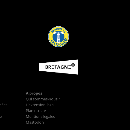
A propos
Qui sommes-nous ?
nées
L’extension .bzh
Plan du site
e
Mentions légales
Mastodon