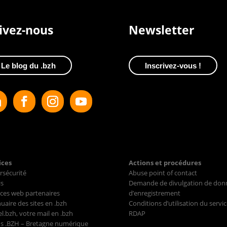
ivez-nous
Newsletter
Le blog du .bzh
Inscrivez-vous !
ices
Actions et procédures
rsécurité
Abuse point of contact
s
Demande de divulgation de don
ces web partenaires
d’enregistrement
uaire des sites en .bzh
Conditions d’utilisation du servic
l.bzh, votre mail en .bzh
RDAP
s .BZH – Bretagne numérique