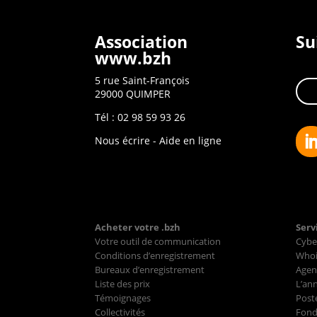
Association
Su
www.bzh
5 rue Saint-François
29000 QUIMPER
Tél : 02 98 59 93 26
Nous écrire
-
Aide en ligne
Acheter votre .bzh
Serv
Votre outil de communication
Cybe
Conditions d’enregistrement
Whoi
Bureaux d’enregistrement
Agen
Liste des prix
L’ann
Témoignages
Poste
Collectivités
Fond