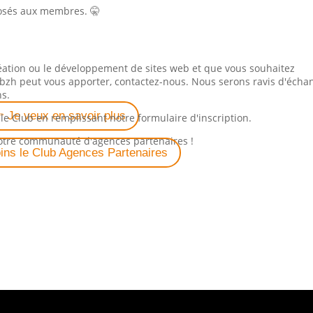
oposés aux membres.
🤫
réation ou le développement de sites web et que vous souhaitez
bzh peut vous apporter, contactez-nous. Nous serons ravis d'écha
ns.
 Je veux en savoir plus
e Club en remplissant notre formulaire d'inscription.
notre communauté d'agences partenaires !
oins le Club Agences Partenaires