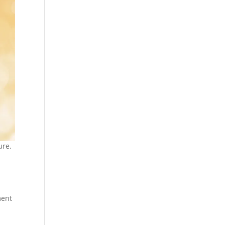
ure.
ment