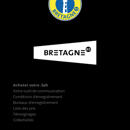
Acheter votre .bzh
Votre outil de communication
Conditions d’enregistrement
Bureaux d’enregistrement
Liste des prix
Témoignages
Collectivités