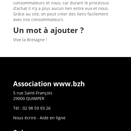
consommateurs et nous, car durant le processus
d’achat il n’y a plus aucun lien entre eux et nous.
Grâce au site, on peut créer des liens facilement
avec nos consommateurs.
Un mot à ajouter ?
Vive la Bretagne !
Association www.bzh
5 rue Saint-François
29000 QUIMPER
Tél : 02 98 59 93 26
Nous écrire
-
Aide en ligne