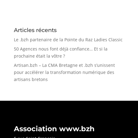
Articles récents
Le .bzh partenaire de la Pointe du Raz Ladies Classic
50 Agences nous font déjà confiance… Et si la
prochaine était la vôtre ?
Artisan.bzh – La CMA Bretagne et .bzh s’unissent
pour accélérer la transformation numérique des
artisans bretons
Association www.bzh