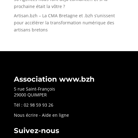
prochaine était la vôtre ?
Artisan.bzh – La CMA Bretagne et .bzh s’unissent
pour accélérer la transformation numérique des
artisans bretons
Association www.bzh
5 rue Saint-François
29000 QUIMPER
Tél : 02 98 59 93 26
Nous écrire
-
Aide en ligne
Suivez-nous