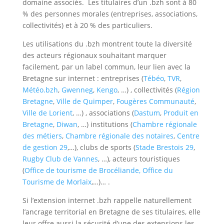
domaine associés. Les titulaires d’un .bzh sont à 80
% des personnes morales (entreprises, associations,
collectivités) et à 20 % des particuliers.
Les utilisations du .bzh montrent toute la diversité
des acteurs régionaux souhaitant marquer
facilement, par un label commun, leur lien avec la
Bretagne sur internet : entreprises (
Tébéo
,
TVR
,
Météo.bzh
,
Gwenneg
,
Kengo
, …) , collectivités (
Région
Bretagne
,
Ville de Quimper
,
Fougères Communauté
,
Ville de Lorient
, …) , associations (
Dastum
,
Produit en
Bretagne
,
Diwan
, …) institutions (
Chambre régionale
des métiers
,
Chambre régionale des notaires
,
Centre
de gestion 29
,…), clubs de sports (
Stade Brestois 29
,
Rugby Club de Vannes
, …), acteurs touristiques
(
Office de tourisme de Brocéliande,
Office du
Tourisme de Morlaix
,…)… .
Si l’extension internet .bzh rappelle naturellement
l’ancrage territorial en Bretagne de ses titulaires, elle
leur offre aussi la sécurité d’une des extensions les