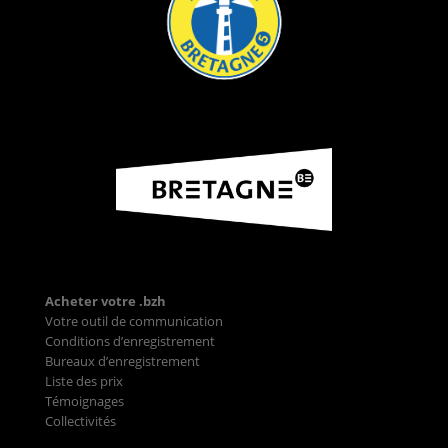
Acheter votre .bzh
Votre outil de communication
Conditions d’enregistrement
Bureaux d’enregistrement
Liste des prix
Témoignages
Collectivités