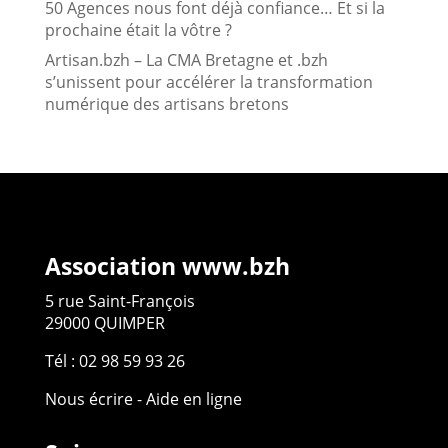
50 Agences nous font déjà confiance… Et si la
prochaine était la vôtre ?
Artisan.bzh – La CMA Bretagne et .bzh
s’unissent pour accélérer la transformation
numérique des artisans bretons
Association www.bzh
5 rue Saint-François
29000 QUIMPER
Tél : 02 98 59 93 26
Nous écrire
-
Aide en ligne