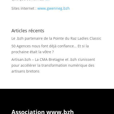
Sites internet :
www.gwenneg.bzh
Articles récents
Le .bzh partenaire de la Pointe du Raz Ladies Classic
50 Agences nous font déjà confiance… Et si la
prochaine était la vôtre ?
Artisan.bzh – La CMA Bretagne et .bzh s’unissent
pour accélérer la transformation numérique des
artisans bretons
Association www.bzh