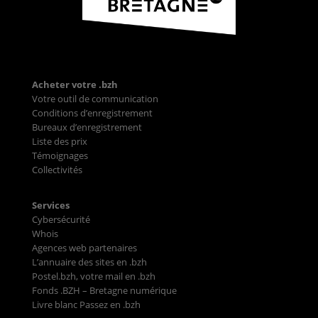
Acheter votre .bzh
Votre outil de communication
Conditions d’enregistrement
Bureaux d’enregistrement
Liste des prix
Témoignages
Collectivités
Services
Cybersécurité
Whois
Agences web partenaires
L’annuaire des sites en .bzh
Postel.bzh, votre mail en .bzh
Fonds .BZH – Bretagne numérique
Livre blanc Passez en .bzh