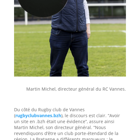
Martin Michel, directeur général du RC Vannes.
Du côté du Rugby club de Vannes
(
rugbyclubvannes.bzh
), le discours est clair. “Avoir
un site en .bzh était une évidence”, assure ainsi
Martin Michel, son directeur général. “Nous
revendiquons d’être un club porte-étendard de la
région. La Bretagne a différents marqueurs : le