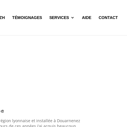
BZH
TÉMOIGNAGES
SERVICES
AIDE
CONTACT
s
🎨
 région lyonnaise et installée à Douarnenez
ours de ces années j’ai acquis beaucoup