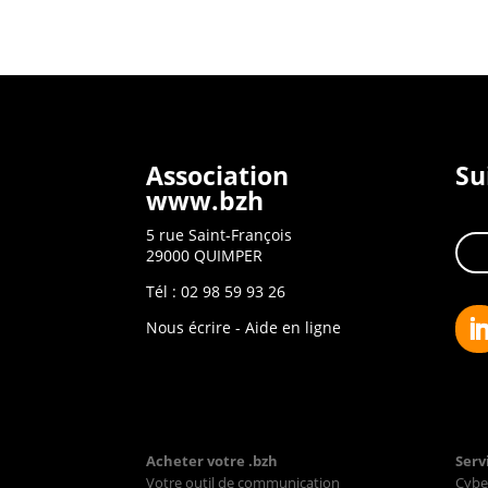
Association
Su
www.bzh
5 rue Saint-François
29000 QUIMPER
Tél : 02 98 59 93 26
Nous écrire
-
Aide en ligne
Acheter votre .bzh
Serv
Votre outil de communication
Cybe