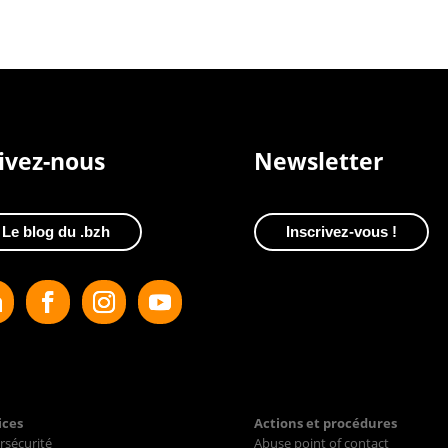
ivez-nous
Newsletter
Le blog du .bzh
Inscrivez-vous !
ices
Actions et procédures
rsécurité
Abuse point of contact