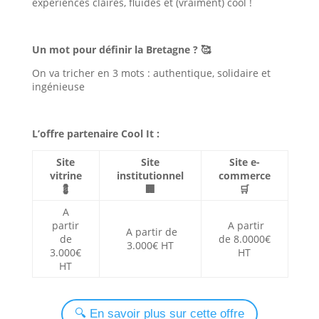
expériences claires, fluides et (vraiment) cool !
Un mot pour définir la Bretagne ? 🥰
On va tricher en 3 mots : authentique, solidaire et
ingénieuse
L’offre partenaire Cool It :
Site
Site
Site e-
vitrine
institutionnel
commerce
💈
🏢
🛒
A
partir
A partir
A partir de
de
de 8.0000€
3.000€ HT
3.000€
HT
HT
🔍 En savoir plus sur cette offre