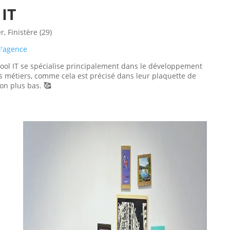
 IT
, Finistère (29)
 l'agence
ool IT se spécialise principalement dans le développement
ls métiers, comme cela est précisé dans leur plaquette de
ion plus bas.
🥰