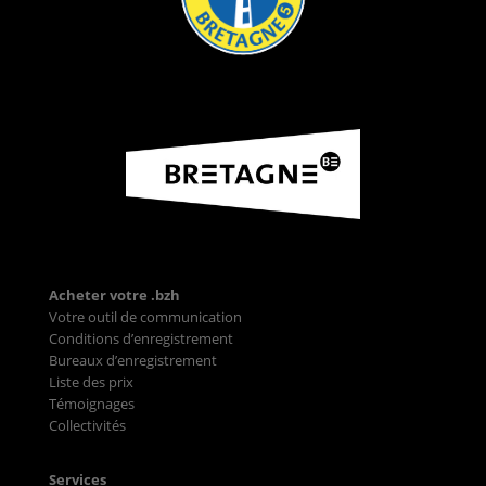
Acheter votre .bzh
Votre outil de communication
Conditions d’enregistrement
Bureaux d’enregistrement
Liste des prix
Témoignages
Collectivités
Services