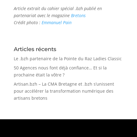
Article extrait du cahier spécial .bzh publié en
partenariat avec le magazine
Bretons
Crédit photo :
Emmanuel Pain
Articles récents
Le .bzh partenaire de la Pointe du Raz Ladies Classic
50 Agences nous font déjà confiance… Et si la
prochaine était la vôtre ?
Artisan.bzh – La CMA Bretagne et .bzh s’unissent
pour accélérer la transformation numérique des
artisans bretons