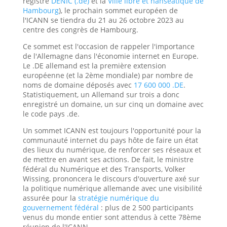
registre
DENIC (.de)
et la
Ville libre et hanséatique de
Hambourg
), le prochain sommet européen de
l'ICANN se tiendra du 21 au 26 octobre 2023 au
centre des congrès de Hambourg.
Ce sommet est l'occasion de rappeler l'importance
de l'Allemagne dans l'économie internet en Europe.
Le .DE allemand est la première extension
européenne (et la 2ème mondiale) par nombre de
noms de domaine déposés avec
17 600 000 .DE
.
Statistiquement, un Allemand sur trois a donc
enregistré un domaine, un sur cinq un domaine avec
le code pays .de.
Un sommet ICANN est toujours l'opportunité pour la
communauté internet du pays hôte de faire un état
des lieux du numérique, de renforcer ses réseaux et
de mettre en avant ses actions. De fait, le ministre
fédéral du Numérique et des Transports, Volker
Wissing, prononcera le discours d'ouverture axé sur
la politique numérique allemande avec une visibilité
assurée pour la
stratégie numérique du
gouvernement fédéral
: plus de 2 500 participants
venus du monde entier sont attendus à cette 78ème
réunion de l'ICANN.