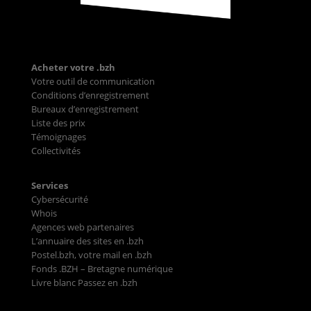
Acheter votre .bzh
Votre outil de communication
Conditions d’enregistrement
Bureaux d’enregistrement
Liste des prix
Témoignages
Collectivités
Services
Cybersécurité
Whois
Agences web partenaires
L’annuaire des sites en .bzh
Postel.bzh, votre mail en .bzh
Fonds .BZH – Bretagne numérique
Livre blanc Passez en .bzh