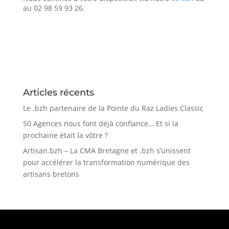
au 02 98 59 93 26.
Articles récents
Le .bzh partenaire de la Pointe du Raz Ladies Classic
50 Agences nous font déjà confiance… Et si la
prochaine était la vôtre ?
Artisan.bzh – La CMA Bretagne et .bzh s’unissent
pour accélérer la transformation numérique des
artisans bretons