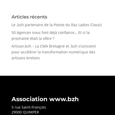
Articles récents
Le .bzh partenaire de la Pointe du Raz Ladies Classic
50 Agences nous font déjà confiance… Et si la
prochaine était la vôtre ?
Artisan.bzh – La CMA Bretagne et .bzh s’unissent
pour accélérer la transformation numérique des
artisans bretons
Association www.bzh
5 rue Saint-François
29000 QUIMPER